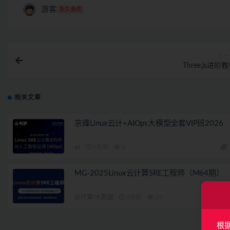
游客
永久会员
上一
Three.js进阶
相关文章
京峰Linux云计+AIOps大模型全套VIP班2026
AI
2月前
5
MG-2025Linux云计算SRE工程师（M64期）
云计算/大数据
3月前
25
根