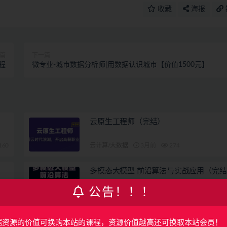
收藏
海报
篇
下一篇
教程
微专业-城市数据分析师|用数据认识城市【价值1500元】
云原生工程师（完结）
160
云计算/大数据
3月前
274
多模态大模型 前沿算法与实战应用（完结
公告！！！
128
AI
5月前
80
据资源的价值可换购本站的课程，资源价值越高还可换取本站会员！