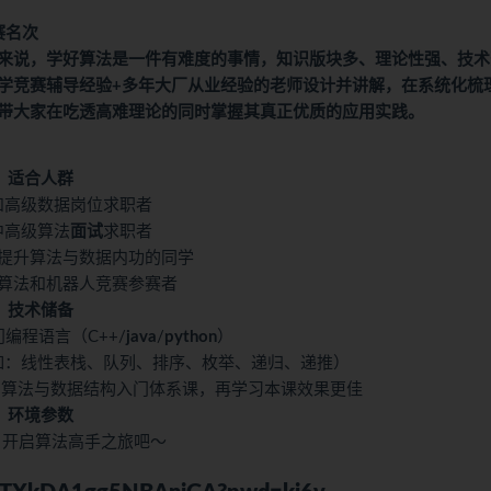
赛名次
来说，学好算法是一件有难度的事情，知识版块多、理论性强、技术
学竞赛辅导经验+多年大厂从业经验的老师设计并讲解，在系统化梳
带大家在吃透高难理论的同时掌握其真正优质的应用实践。
适合人群
和高级数据岗位求职者
中高级算法
面试
求职者
度提升算法与数据内功的同学
校算法和机器人竞赛参赛者
技术储备
编程语言（C++/
java
/
python
）
如：线性表栈、队列、排序、枚举、递归、递推）
：算法与数据结构入门体系课，再学习本课效果更佳
环境参数
 开启算法高手之旅吧～