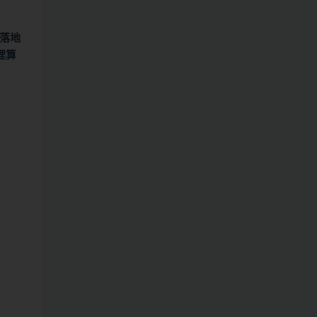
落地
理算