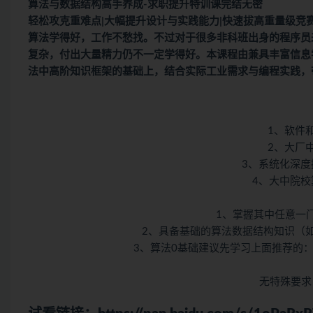
算法与数据结构
高手养成-求职提升特训课完结无密
轻松攻克重难点|大幅提升设计与实践能力|快速拔高重量级竞
算法学得好，工作不愁找。不过对于很多非科班出身的程序员
复杂，付出大量精力仍不一定学得好。本课程由兼具丰富信息
法中高阶知识框架的基础上，结合实际工业需求与编程实践，
1、软件
2、大厂
3、系统化深
4、大中院
1、掌握其中任意一门
2、具备基础的算法数据结构知识（
3、算法0基础建议先学习上面推荐的
无特殊要求