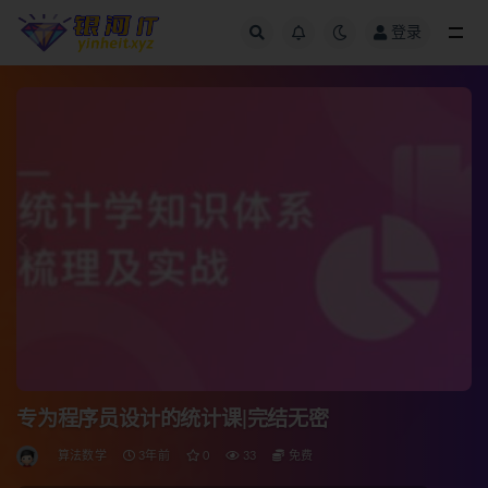
登录
全部
专为程序员设计的统计课|完结无密
算法数学
3年前
0
33
免费