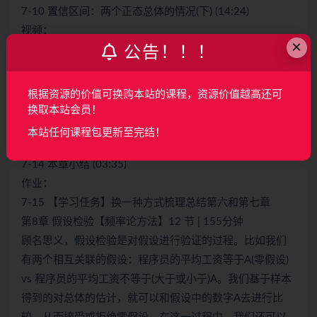
7-10 置信区间：两个正态总体的情况(下) (14:24)
视频：
×
公告！！！
7-11 编程求置信区间：两个正态总体的情况(上) (14:45)
视频：
7-12 编程求置信区间：两个正态总体的情况(下) (11:04)
根据资源的价值可换购本站的课程，资源价值越高还可
视频：
换取本站会员！
7-13 单侧置信区间 (06:43)
本站任何课程包更新至完结！
视频：
7-14 本章小结 (03:35)
作业：
7-15 【学习任务】换一种方式梳理总结第六和第七章
第8章 假设检验【频率论方法】12 节 | 155分钟
顾名思义，假设检验是对假设进行验证的过程。比如我们
有两个相互关联的假设：程序员的平均工资等于A(零假设)
vs 程序员的平均工资不等于(大于或小于)A。我们基于样本
得到的对总体的估计，就可以和假设中的数字A去进行比