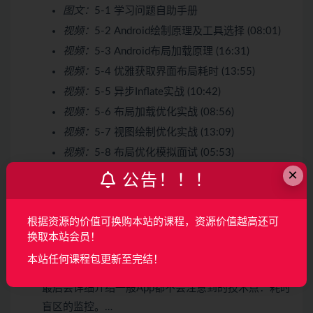
图文：
5-1 学习问题自助手册
视频：
5-2 Android绘制原理及工具选择 (08:01)
视频：
5-3 Android布局加载原理 (16:31)
视频：
5-4 优雅获取界面布局耗时 (13:55)
视频：
5-5 异步Inflate实战 (10:42)
视频：
5-6 布局加载优化实战 (08:56)
视频：
5-7 视图绘制优化实战 (13:09)
视频：
5-8 布局优化模拟面试 (05:53)
×
公告！！！
第6章 App卡顿优化
10 节 | 76分钟
卡顿是对用户体验最明显的性能问题，本章节会带领
根据资源的价值可换购本站的课程，资源价值越高还可
大家学习卡顿优化的相关工具，自动化卡顿监测方案
换取本站会员！
以及优化方案、ANR的监测及补充、卡顿单点问题的
本站任何课程包更新至完结！
优雅解决等，同时也会教给大家如何实现界面秒开，
最后会详细介绍一般App都不会注意到的技术点：耗时
盲区的监控。…