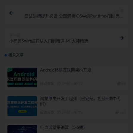
上一篇
面试跳槽提升必备 全面解析iOS中的Runtime机制|完结
无密
下一篇
小码哥Swift编程从入门到精通-MJ大神精选
相关文章
Android移动互联网架构开发
移动开发
5月前
32
68
鸿蒙原生开发工程师（已完结，视频+课件代
码）
后端开发
9月前
76
160
纯血鸿蒙集训营（1-6期）