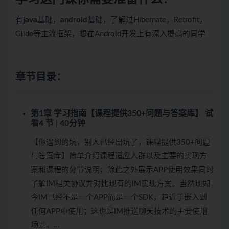
有
java
基础，
android
基础，了解过Hibernate，Retrofit，
Glide等主流框架，想在Android开发上有深入提高的同学
章节目录：
第1章 学习指南【课程提供350+问题与答案库】
试
看
4 节 | 40分钟
【你遇到的坑，别人已经出坑了，课程提供350+问题
与答案库】简单介绍课程适应人群以及主要的实现方
案和课程的分节说明；除此之外展示APP使用效果同时
了解IM相关协议并对比现有的IM实现方案。当然现如
今IM已经不是一个APP而是一个SDK，趋近于嵌入到
任何APP中使用；这也是IM推送聊天技术的主要使用
场景。…