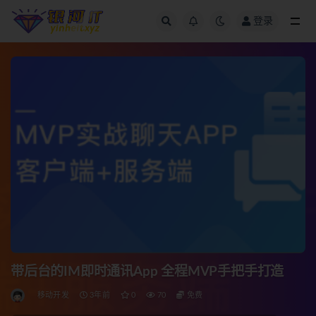
登录
全部
带后台的IM即时通讯App 全程MVP手把手打造
移动开发
3年前
0
70
免费