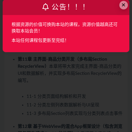
×
配器打造
公告！！！
10-7 分页客户端逻辑处理
10-8 完善主页样式
根据资源的价值可换购本站的课程，资源价值越高还可
10-9 沉浸式状态栏和渐变透明顶栏解决方案和封
换取本站会员！
装
本站任何课程包更新至完结！
10-10 添加首页动作
第11章 主界面-商品分类开发（多布局Section
RecyclerView）
本章将带大家完成主界面-商品分类的
UI和数据解析，并实现多布局Section RecyclerView的
编写。
11-1 分类页面结构解析和开发
11-2 分类左侧列表数据解析与UI呈现
11-3 多布局Section列表实现与分类列表点击事件
第12章 基于WebView的混合App框架设计（包含浏览