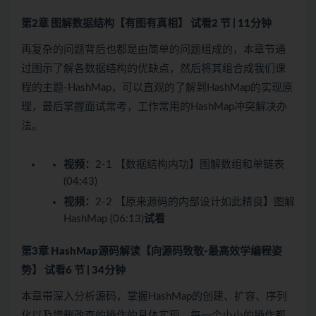
第2章 图解数据结构【有图有真相】
试看
2 节 | 11分钟
再复杂的问题背后也都是由简单的问题组成的，本章节通
过图示了解各数据结构的优缺点，然后将其组合成我们课
程的主题-HashMap，可以直观的了解到HashMap的实现原
理，最后掌握面试常考，工作常用的HashMap冲突解决办
法。
视频：
2-1 【数据结构内功】图解数组和单链表
(04:43)
视频：
2-2 【原来源码的内部设计如此精良】图解
HashMap (06:13)
试看
第3章 HashMap源码解读【向源码致敬-最高效学编程姿
势】
试看
6 节 | 34分钟
本章带深入分析源码，掌握HashMap的创建、扩容、序列
化以及增删改查的操作的具体实现。每一个小小的操作都