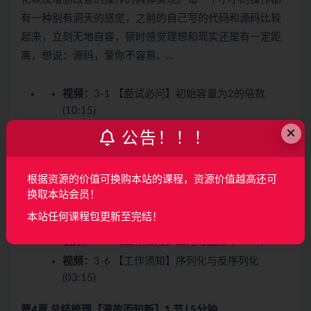
有一种别有洞天的感觉，之前的自己写的代码和源码比较
起来，立刻无地自容，顿时感觉理想和现实还是有一定距
离，想说：源码，爱你不容易。…
视频：
3-1 【面试必问】初始容量为2的倍数
(10:15)
×
视频：
3-2 【适用于面试高级考察】hash函数如何
公告！！！
降低冲突 (05:07)
试看
视频：
3-3 【面试回答上可加薪】冲突解决办法
根据资源的价值可换购本站的课程，资源价值越高还可
(03:01)
试看
换取本站会员！
视频：
3-4 【适用于涨姿势】扩容与扩容后的内存
本站任何课程包更新至完结！
排布 (09:02)
视频：
3-5 【工作常用】查询与删除 (02:33)
视频：
3-6 【工作须知】序列化与反序列化
(03:15)
第4章 总结梳理【温故而知新】
1 节 | 5分钟