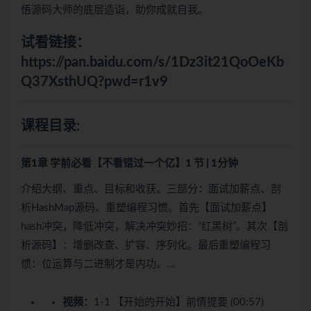
悟源码大师的底层造诣，助你成就自我。
试看链接：
https://pan.baidu.com/s/1Dz3it21QoOeKb
Q37XsthUQ?pwd=r1v9
课程目录:
第1章 学前必看【不看错过一个亿】
1 节 | 1分钟
介绍大纲、重点、目标和收获。三部分：面试加薪点、剖
析HashMap源码、重塑编程习惯。首先【面试加薪点】
hash冲突，降低冲突，解决冲突妙招：“红黑树”。其次【剖
析源码】：增删改查、扩容、序列化。最后重塑编程习
惯：位运算与二进制才是内功。…
视频：
1-1 【开始的开始】前情提要 (00:57)