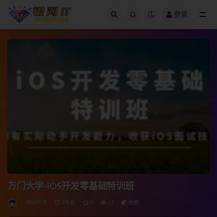
登录
全部
万门大学-iOS开发零基础特训班
移动开发
2年前
0
13
免费