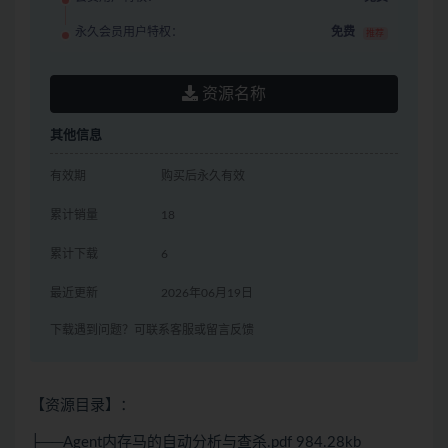
永久会员用户特权：
免费
推荐
资源名称
其他信息
有效期
购买后永久有效
累计销量
18
累计下载
6
最近更新
2026年06月19日
下载遇到问题？可联系客服或留言反馈
【资源目录】：
├──Agent内存马的自动分析与查杀.pdf 984.28kb