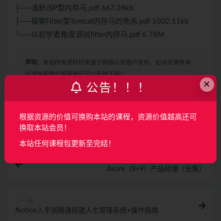
├──浅析JSP型内存马.pdf 667.28kb
├──探索Filter型Tomcat内存马的免杀.pdf 1002.11kb
└──以初学者角度调试filter内存马.pdf 6.78M
声明：
本站所有资料均来源于网络以及用户发布，如对资源有争
议请联系微信客服我们可以安排下架！
×
公告！！！
收藏
海报
链接
根据资源的价值可换购本站的课程，资源价值越高还可
换取本站会员！
本站任何课程包更新至完结！
上一篇
Axure（8+9）产品经理（全集）
下一篇
Notion入手到精通搭建人生管理系统+操作指南