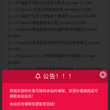
├──29.抛骰子项目之背景色与骰子_ev.mp4 27.53M
├──3.OpenGL ES及渲染管线流程_ev.mp4 37.04M
├──30.抛骰子项目之串联各个零部件_ev.mp4 53.46M
├──4.OpenGL着色器语言介绍_ev.mp4 23.19M
├──5.OpenGL着色器语言的向量和矩阵等概念_ev.mp4
24.80M
├──6.OpenGL着色器语言的修饰符及函数等概念_ev.mp4
30.94M
├──7.OpenGL ES入门关键词理解与步骤解析_ev.mp4
31.06M
├──8.OpenGL ES绘制背景色的代码解析_ev.mp4 19.96M
×
公告！！！
└──9.手把手搭建工程并完善代码实现OpengGL背景色
_ev.mp4 33.03M
根据资源的价值可换购本站的课程，资源价值越高还可
换取本站会员！
声明：
本站所有资料均来源于网络以及用户发布，如对资源有争
议请联系微信客服我们可以安排下架！
本站任何课程包更新至完结！