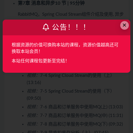
第7章 消息和异步
10 节 | 95分钟
RabbitMQ，Spring Cloud Stream组件介绍及使用, 异步
通信实例演示和思考
×
公告！！！
收起列表
根据资源的价值可换购本站的课程，资源价值越高还可
视频：
7-1 异步和消息 (04:15)
换取本站会员！
视频：
7-2 RabbitMQ的基本使用（上） (09:45)
本站任何课程包更新至完结！
视频：
7-3 RabbitMQ的基本使用（下） (08:43)
视频：
7-4 Spring Cloud Stream的使用（上）
(13:16)
视频：
7-5 Spring Cloud Stream的使用（下）
(09:50)
视频：
7-6 商品和订单服务中使用MQ(上) (13:03)
视频：
7-7 商品和订单服务中使用MQ(中) (11:31)
视频：
7-8 商品和订单服务中使用MQ(下) (09:32)
视频：
7-9 异步扣库存分析（上） (07:45)