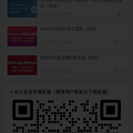
从 Vibe Coding 到 Harness × SDD 全栈开发实
战（完结）
AI
1月前
95
79
Java+AI全栈开发工程师（完结）
AI
2月前
172
180
程序员AI量化理财体系课（完结）
AI
2月前
317
180
永久会员专属客服（普通用户联系右下角客服）