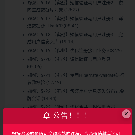
视频：
5-16 【实战】短信验证与用户注册2 – 逆
向生成数据库对象 (18:27)
视频：
5-17 【实战】短信验证与用户注册3 – 详
述数据源HikariCP (08:41)
视频：
5-18 【实战】短信验证与用户注册3 – 完
成用户信息入库 (19:14)
视频：
5-19 【作业】优化注册接口业务 (03:25)
视频：
5-20 【实战】短信验证与用户登录
(05:05)
视频：
5-21 【实战】使用Hibernate-Validate进行
参数校验 (12:49)
视频：
5-22 【实战】包装用户信息签发分布式令
牌会话 (14:44)
视频：
5-23 【延伸】优化合并一键注册登录
×
公告！！！
(06:18)
视频：
5-24 【实战】用户退出登录清理分布式会
话 (03:17)
根据资源的价值可换购本站的课程，资源价值越高还可