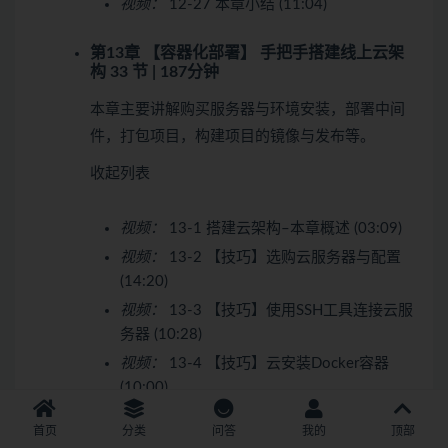
视频：
12-27 本章小结 (11:04)
第13章 【容器化部署】 手把手搭建线上云架
构
33 节 | 187分钟
本章主要讲解购买服务器与环境安装，部署中间
件，打包项目，构建项目的镜像与发布等。
收起列表
视频：
13-1 搭建云架构–本章概述 (03:09)
视频：
13-2 【技巧】选购云服务器与配置
(14:20)
视频：
13-3 【技巧】使用SSH工具连接云服
务器 (10:28)
视频：
13-4 【技巧】云安装Docker容器
(10:00)
视频：
13-5 【技巧】Docker云部署MySql8
首页
分类
问答
我的
顶部
数据库与数据迁移 (09:18)