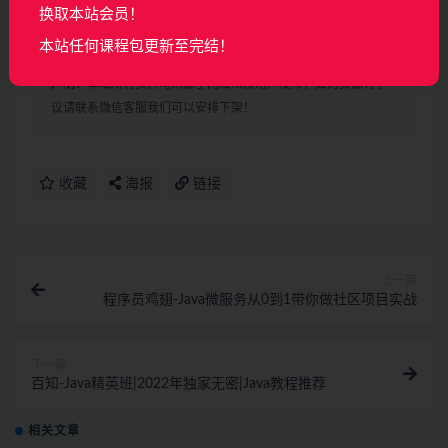
| └──08.内存自动补血脚本.mp4 154.35M
换取本站会员！
└──工具包和课件.zip 271.75M
本站任何课程包更新至完结！
声明：
本站所有资料均来源于网络以及用户发布，如对资源有争
议请联系微信客服我们可以安排下架！
收藏
海报
链接
上一篇
程序员鸡翅-Java微服务从0到1带你做社区项目实战
下一篇
百知-Java精英班|2022年独家无密|Java教程推荐
相关文章