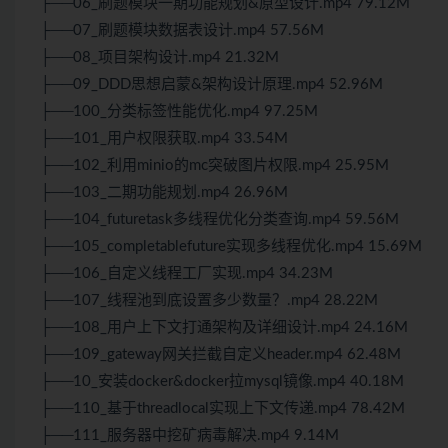
├──06_刷题模块一期功能规划&原型设计.mp4 79.12M
├──07_刷题模块数据表设计.mp4 57.56M
├──08_项目架构设计.mp4 21.32M
├──09_DDD思想启蒙&架构设计原理.mp4 52.96M
├──100_分类标签性能优化.mp4 97.25M
├──101_用户权限获取.mp4 33.54M
├──102_利用minio的mc突破图片权限.mp4 25.95M
├──103_二期功能规划.mp4 26.96M
├──104_futuretask多线程优化分类查询.mp4 59.56M
├──105_completablefuture实现多线程优化.mp4 15.69M
├──106_自定义线程工厂实现.mp4 34.23M
├──107_线程池到底设置多少数量？.mp4 28.22M
├──108_用户上下文打通架构及详细设计.mp4 24.16M
├──109_gateway网关拦截自定义header.mp4 62.48M
├──10_安装docker&docker拉mysql镜像.mp4 40.18M
├──110_基于threadlocal实现上下文传递.mp4 78.42M
├──111_服务器中挖矿病毒解决.mp4 9.14M