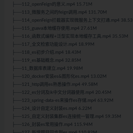
├──112_openFeign的意义.mp4 15.71M
├──113_微服务之间的feign调用.mp4 131.70M
├──114_openFeign拦截器实现微服务上下文打通.mp4 38.5
├──115_guava本地缓存使用.mp4 27.61M
├──116_函数式编程+泛型实现本地缓存工具.mp4 35.53M
├──117_全文检索功能设计.mp4 18.99M
├──118_es初步介绍.mp4 18.43M
├──119_es基础概念.mp4 32.85M
├──11_数据库表建立.mp4 19.98M
├──120_docker安装es&图形化es.mp4 13.02M
├──121_http调用es熟悉操作.mp4 49.58M
├──122_es分词及ik中文分词器使用.mp4 20.45M
├──123_spring-data-es来操作es存储.mp4 63.92M
├──124_设计自定义封装es.mp4 6.22M
├──125_自定义封装集群es连接统一管理.mp4 59.35M
├──126_封装es常用操作.mp4 115.94M
├──127_新增题目同步到es.mp4 110.82M