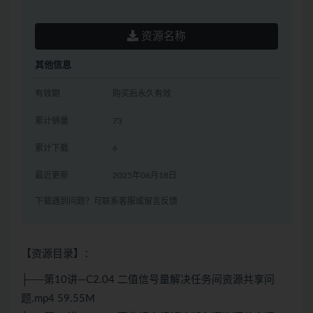
资源名称
其他信息
有效期
购买后永久有效
累计销量
73
累计下载
6
最近更新
2025年06月18日
下载遇到问题？可联系客服或留言反馈
【资源目录】：
├──第10讲—C2.04 二值信号量解决任务间资源共享问
题.mp4 59.55M