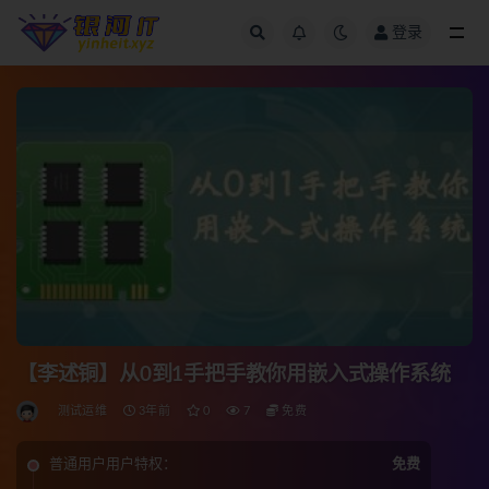
登录
全部
【李述铜】从0到1手把手教你用嵌入式操作系统
测试运维
3年前
0
7
免费
普通用户用户特权：
免费