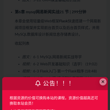
图文：
5-22 ORM模型基础知识自测
第6章 mysql网易新闻实战
21 节 | 299分钟
本章会使用轻量级Web框架
Flask
快速搭建一个网易新
闻项目框架并实现前台首页以及后台首页样式，并用
MySQL数据库设计新闻信息存储表设计。
收起列表
图文：
6-1 MySQL网易新闻实战导学
视频：
6-2 Web开发基础知识（选学） (19:02)
视频：
6-3 Flask入门-第一个Flask程序 (18:48)
视频：
6-4 Flask入门-请求到响应流程（上）
×
公告！！！
(13:16)
视频：
6-5 Flask入门-请求到响应流程（下）
(23:20)
根据资源的价值可换购本站的课程，资源价值越高还可
换取本站会员！
视频：
6-6 搭建网易新闻框架 (14:43)