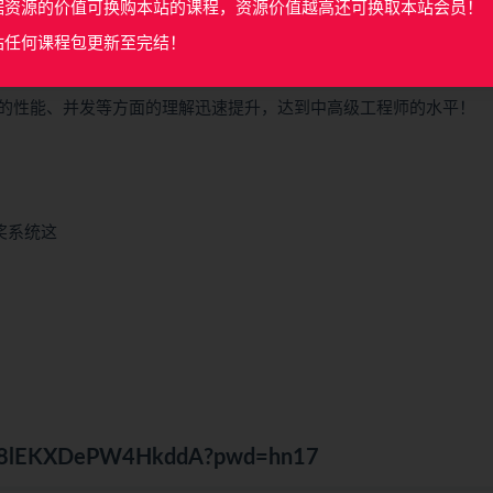
据资源的价值可换购本站的课程，资源价值越高还可换取本站会员！
奖项目
站任何课程包更新至完结！
发抽奖大转盘系统的后台和接口。步步优化，以及后续的策略对比，
的性能、并发等方面的理解迅速提升，达到中高级工程师的水平！
奖系统这
6fmr8lEKXDePW4HkddA?pwd=hn17