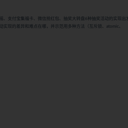
摇、支付宝集福卡、微信抢红包、抽奖大转盘6种抽奖活动的实现出
实现的差异和难点在哪，并示范用多种方法（互斥锁、atomic、