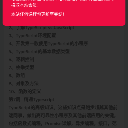
使用TypeScript开发小程序。
换取本站会员！
课程安排：
本站任何课程包更新至完结！
1、TypeScript简介
2、了解TypeScript vs JavaScript
3、TypeScript环境配置
4、开发第一款使用TypeScript的小程序
5、TypeScript的基本数据类型
6、逻辑控制
7、枚举类型
8、数组
9、对象及方法
10、函数的定义
第7周 精通Typescript
TypeScript的高级知识。这些知识点是跑步超越其他前
端同事，做出高可靠性小程序及其他前端应用的关键。
包括函数式编程，Promise详解，异步编程，接口，范