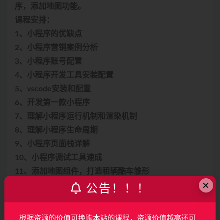
序，添加地图功能。
课程安排：
1、小程序的优缺点
2、小程序营销案例分析
3、小程序账号配置
4、小程序开发工具安装配置
5、vscode安装和配置
6、开发第一款小程序
7、理解小程序运行机制和渲染机制
8、理解小程序生命周期
9、小程序页面栈详解
10、小程序调试工具速成
11、添加地图组件，打造租辆酷车雏形
×
第6周 极速上手TypeScript应用
公告！！！
极速上手TypeScript。理解并开始使用TypeScript，包
括基本数据类型，数组，对象，函数，方法。并且开始
根据资源的价值可换购本站的课程，资源价值越高还可