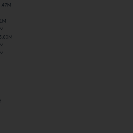
8.47M
01M
7M
5.80M
8M
9M
M
M