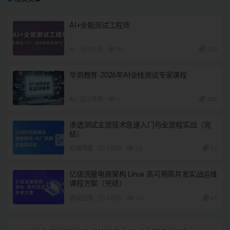
AI+全能测试工程师
AI
3月前
94
360
华测教育-2026年AI全栈测试专家课程
AI
3月前
1
380
渗透测试主流技术急速入门与全流程实战（完
结）
后端开发
3月前
16
39
亿级流量电商架构 Linux 高可用高并发实战运维
课程方案（完结）
测试运维
5月前
35
45