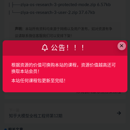
| ├──ziya-os-research-3-protected-mode.zip 6.57kb
| └──ziya-os-research-3-user-2.zip 37.67kb
声明：
本站所有资料均来源于网络以及用户发布，如对资源有争
议请联系微信客服我们可以安排下架！
×
公告！！！
收藏
海报
链接
根据资源的价值可换购本站的课程，资源价值越高还可
换取本站会员！
本站任何课程包更新至完结！
上一篇
朱有鹏鸿蒙系统合集教程
下一篇
知乎大模型全栈工程师第12期
相关文章