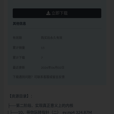
立即下载
其他信息
有效期
购买后永久有效
累计销量
15
累计下载
7
最近更新
2026年06月02日
下载遇到问题？可联系客服或留言反馈
【资源目录】：
├──第二阶段、实现真正意义上的内核
| ├──10、带你玩转指针（二）_ev.mp4 324.87M