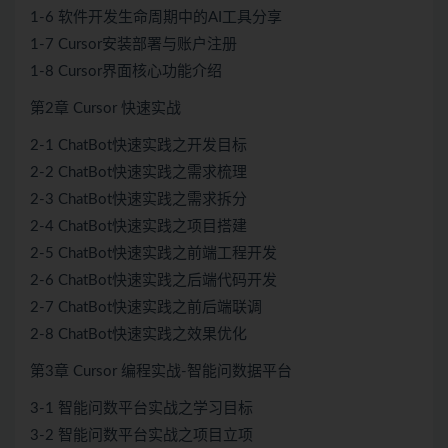
1-6 软件开发生命周期中的AI工具分享
1-7 Cursor安装部署与账户注册
1-8 Cursor界面核心功能介绍
第2章 Cursor 快速实战
2-1 ChatBot快速实践之开发目标
2-2 ChatBot快速实践之需求梳理
2-3 ChatBot快速实践之需求拆分
2-4 ChatBot快速实践之项目搭建
2-5 ChatBot快速实践之前端工程开发
2-6 ChatBot快速实践之后端代码开发
2-7 ChatBot快速实践之前后端联调
2-8 ChatBot快速实践之效果优化
第3章 Cursor 编程实战-智能问数据平台
3-1 智能问数平台实战之学习目标
3-2 智能问数平台实战之项目立项