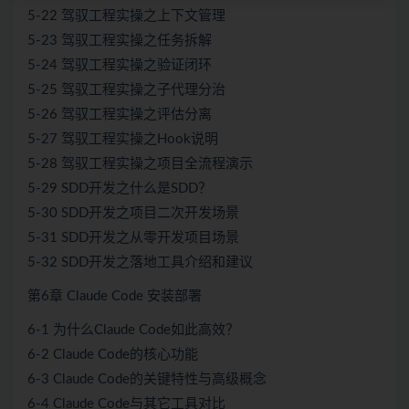
5-22 驾驭工程实操之上下文管理
5-23 驾驭工程实操之任务拆解
5-24 驾驭工程实操之验证闭环
5-25 驾驭工程实操之子代理分治
5-26 驾驭工程实操之评估分离
5-27 驾驭工程实操之Hook说明
5-28 驾驭工程实操之项目全流程演示
5-29 SDD开发之什么是SDD？
5-30 SDD开发之项目二次开发场景
5-31 SDD开发之从零开发项目场景
5-32 SDD开发之落地工具介绍和建议
第6章 Claude Code 安装部署
6-1 为什么Claude Code如此高效？
6-2 Claude Code的核心功能
6-3 Claude Code的关键特性与高级概念
6-4 Claude Code与其它工具对比