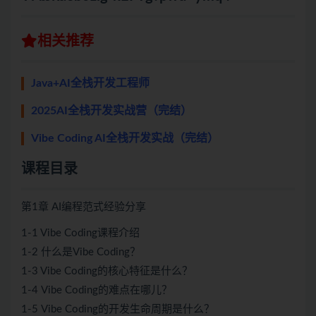
相关推荐
Java+AI全栈开发工程师
2025AI全栈开发实战营（完结）
Vibe Coding AI全栈开发实战（完结）
课程目录
第1章 AI编程范式经验分享
1-1 Vibe Coding课程介绍
1-2 什么是Vibe Coding？
1-3 Vibe Coding的核心特征是什么？
1-4 Vibe Coding的难点在哪儿？
1-5 Vibe Coding的开发生命周期是什么？