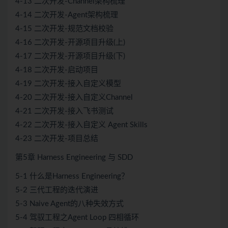
4-13 二次开发-Channel架构梳理
4-14 二次开发-Agent架构梳理
4-15 二次开发-规范文档校验
4-16 二次开发-开源项目升级(上)
4-17 二次开发-开源项目升级(下)
4-18 二次开发-启动项目
4-19 二次开发-接入自定义模型
4-20 二次开发-接入自定义Channel
4-21 二次开发-接入飞书测试
4-22 二次开发-接入自定义 Agent Skills
4-23 二次开发-项目总结
第5章 Harness Engineering 与 SDD
5-1 什么是Harness Engineering？
5-2 三代工程的迭代演进
5-3 Naive Agent的八种失效方式
5-4 驾驭工程之Agent Loop 四相循环