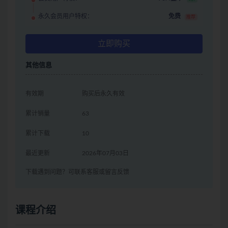
永久会员用户特权：
免费
推荐
立即购买
其他信息
有效期
购买后永久有效
累计销量
63
累计下载
10
最近更新
2026年07月03日
下载遇到问题？可联系客服或留言反馈
课程介绍