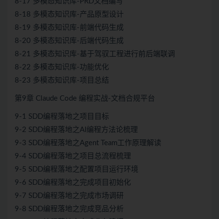
8-17 多模态知识库-PRD文档编写
8-18 多模态知识库-产品原型设计
8-19 多模态知识库-前端代码生成
8-20 多模态知识库-后端代码生成
8-21 多模态知识库-基于驾驭工程进行前后端联调
8-22 多模态知识库-功能优化
8-23 多模态知识库-项目总结
第9章 Claude Code 编程实战-文档合规平台
9-1 SDD编程落地之项目目标
9-2 SDD编程落地之AI编程方法论梳理
9-3 SDD编程落地之Agent Team工作原理解读
9-4 SDD编程落地之项目总流程梳理
9-5 SDD编程落地之配置项目运行环境
9-6 SDD编程落地之完成项目初始化
9-7 SDD编程落地之完成市场调研
9-8 SDD编程落地之完成竞品分析