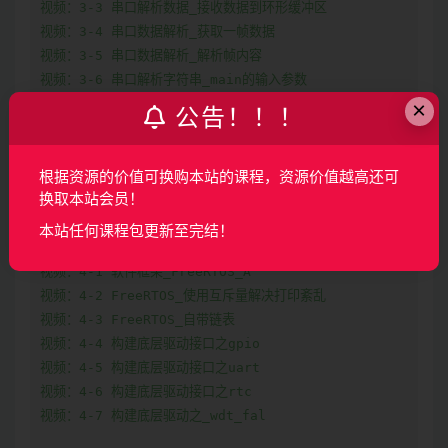
视频：3-3 串口解析数据_接收数据到环形缓冲区

视频：3-4 串口数据解析_获取一帧数据

视频：3-5 串口数据解析_解析帧内容

视频：3-6 串口解析字符串_main的输入参数

视频：3-7 串口解析字符串_分割并匹配命令

×
公告！！！
视频：3-8 串口解析字符串_完善命令行A

视频：3-9 串口解析字符串_完善命令行B

根据资源的价值可换购本站的课程，资源价值越高还可
第4章 基于FreeRTOS实现应用框架

换取本站会员！
围绕FreeRTOS 实时操作系统展开工程框架搭建，先讲解软件框架
本站任何课程包更新至完结！
并引入 FAL 库实现 Flash 分区管理。

视频：4-1 软件框架_FreeRTOS_A

视频：4-2 FreeRTOS_使用互斥量解决打印紊乱

视频：4-3 FreeRTOS_自带链表

视频：4-4 构建底层驱动接口之gpio

视频：4-5 构建底层驱动接口之uart

视频：4-6 构建底层驱动接口之rtc

视频：4-7 构建底层驱动之_wdt_fal
