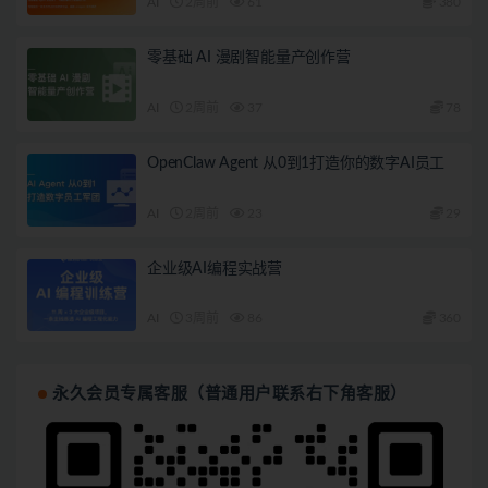
AI
2周前
61
380
零基础 AI 漫剧智能量产创作营
AI
2周前
37
78
OpenClaw Agent 从0到1打造你的数字AI员工
AI
2周前
23
29
企业级AI编程实战营
AI
3周前
86
360
永久会员专属客服（普通用户联系右下角客服）