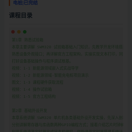
电桩|已完结
课程目录
第1章 熟悉试验箱

本章主要讲解 SWM320 试验箱基础入门知识，先教学开发环境搭建、
熟悉设备外观接口；再详解官方工程架构，实操实现文本打印，同时掌握 
打好设备基础操作与程序调试根基。

视频：1-1 新能源领域嵌入式实战导学

视频：1-2 新能源领域-智能充电桩项目演示

图文：1-3 课程硬件获取流程

视频：1-4 操作试验箱

视频：1-5 官方工程结构

第2章 基础外设开发

本章系统讲解 SWM320 单片机各类基础外设开发实操，先深入剖析 G
分别讲解寄存器与库函数两种GPIO编程方式；接着介绍芯片时钟树与定
利用系统滴答定时器完成状态机编程，借助通用定时器搭建系统计时体系