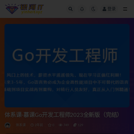
登录
全部
体系课-慕课Go开发工程师2023全新版（完结）
体系课
2年前
0
749
129