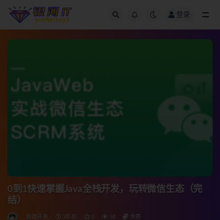
登录
全部
0到1快速掌握Java全栈开发，玩转微信生态（完
结）
后端开发
3年前
0
58
免费