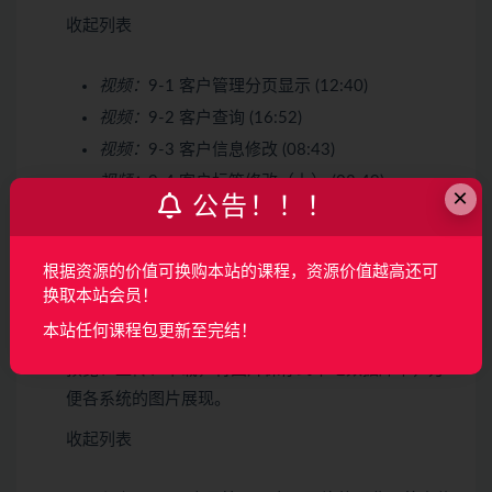
收起列表
视频：
9-1 客户管理分页显示 (12:40)
视频：
9-2 客户查询 (16:52)
视频：
9-3 客户信息修改 (08:43)
视频：
9-4 客户标签修改（上） (08:49)
×
公告！！！
视频：
9-5 客户标签修改（下） (14:25)
视频：
9-6 客户管理开发本章总结 (02:00)
根据资源的价值可换购本站的课程，资源价值越高还可
换取本站会员！
第10章 完成商品开发、图片上传下载
5 节 | 43分钟
本站任何课程包更新至完结！
除了完成商品管理的基本操作外。重点讲解了图片的
预览、上传、下载，将图片保存到本地数据库中，方
便各系统的图片展现。
收起列表