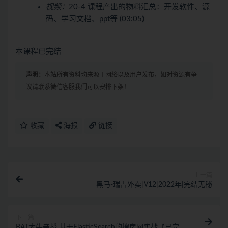
视频：
20-4 课程产出的物料汇总：开发软件、源
码、学习文档、ppt等 (03:05)
本课程已完结
声明：
本站所有资料均来源于网络以及用户发布，如对资源有争
议请联系微信客服我们可以安排下架！
收藏
海报
链接
上一篇
黑马-瑞吉外卖|V12|2022年|完结无秘
下一篇
BAT大牛亲授 基于ElasticSearch的搜房网实战【已完