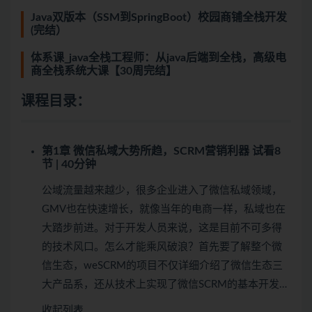
Java双版本（SSM到SpringBoot）校园商铺全栈开发
(完结）
体系课_java全栈工程师：从java后端到全栈，高级电
商全栈系统大课【30周完结】
课程目录：
第1章 微信私域大势所趋，SCRM营销利器
试看
8
节 | 40分钟
公域流量越来越少，很多企业进入了微信私域领域，
GMV也在快速增长，就像当年的电商一样，私域也在
大踏步前进。对于开发人员来说，这是目前不可多得
的技术风口。怎么才能乘风破浪？首先要了解整个微
信生态，weSCRM的项目不仅详细介绍了微信生态三
大产品系，还从技术上实现了微信SCRM的基本开发…
收起列表