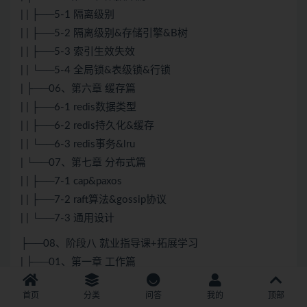
| | ├──5-1 隔离级别
| | ├──5-2 隔离级别&存储引擎&B树
| | ├──5-3 索引生效失效
| | └──5-4 全局锁&表级锁&行锁
| ├──06、第六章 缓存篇
| | ├──6-1 redis数据类型
| | ├──6-2 redis持久化&缓存
| | └──6-3 redis事务&lru
| └──07、第七章 分布式篇
| | ├──7-1 cap&paxos
| | ├──7-2 raft算法&gossip协议
| | └──7-3 通用设计
├──08、阶段八 就业指导课+拓展学习
| ├──01、第一章 工作篇
| | └──工作篇.mp4 120.12M
首页
分类
问答
我的
顶部
| ├──02、第二章 Java市场篇