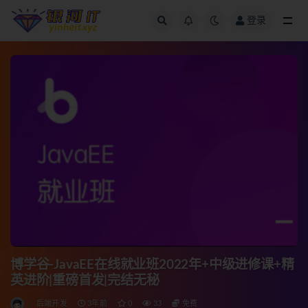
登录
全部
博学谷-JavaEE在线就业班2022年+中级进修课+精
英进阶|重磅首发|完结无秘
后端开发
3年前
0
33
免费