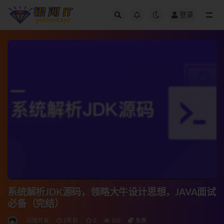
登录
全部
系统解析JDK源码，领略大牛设计思想，JAVA面试
必备（完结）
后端开发
2年前
0
103
免费