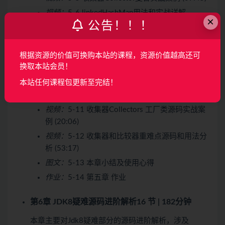
视频：
5-6 linkedHashMap用法和实战详解
×
公告！！！
(06:55)
视频：
5-7 深度解读ThreadLocal用法及应用场景
(12:30)
根据资源的价值可换购本站的课程，资源价值越高还可
视频：
5-8 比较器与类型推断特例 (09:10)
换取本站会员！
视频：
5-9 收集器用法和枚举特性的解析 (22:51)
本站任何课程包更新至完结！
视频：
5-10 并行流底层原理和用法 (12:17)
视频：
5-11 收集器Collectors 工厂类源码实战案
例 (20:06)
视频：
5-12 收集器和比较器重难点源码和用法分
析 (53:17)
图文：
5-13 本章小结及使用心得
作业：
5-14 第五章 作业
第6章 JDK8疑难源码进阶解析
16 节 | 182分钟
本章主要对Jdk8疑难部分的源码进阶解析，涉及