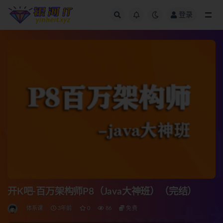
登录
全部
开K吧-百万架构师P8（Java大神班）（完结）
体系课
3年前
0
86
免费