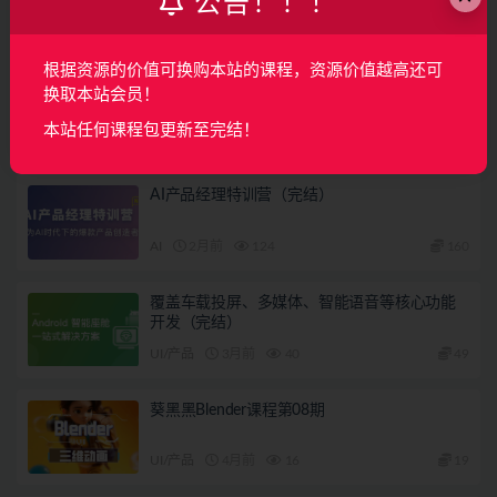
公告！！！
下一篇
根据资源的价值可换购本站的课程，资源价值越高还可
Photoshop常用笔刷解析与应用 | 完结
换取本站会员！
本站任何课程包更新至完结！
相关文章
AI产品经理特训营（完结）
AI
2月前
124
160
覆盖车载投屏、多媒体、智能语音等核心功能
开发（完结）
UI/产品
3月前
40
49
葵黑黑Blender课程第08期
UI/产品
4月前
16
19