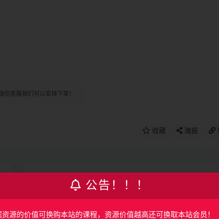
微信客服我们可以安排下架！
收藏
海报
篇
下一篇
公告！！！
完结
Origami·动效设计与落地 | 完结
据资源的价值可换购本站的课程，资源价值越高还可换取本站会员！