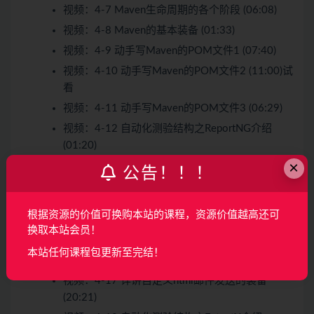
视频：
4-7 Maven生命周期的各个阶段 (06:08)
视频：
4-8 Maven的基本装备 (01:33)
视频：
4-9 动手写Maven的POM文件1 (07:40)
视频：
4-10 动手写Maven的POM文件2 (11:00)
试
看
视频：
4-11 动手写Maven的POM文件3 (06:29)
视频：
4-12 自动化测验结构之ReportNG介绍
(01:20)
×
视频：
4-13 ReportNG与TestNG陈述的比照
公告！！！
(03:47)
视频：
4-14 ReportNG的代码集成 (12:21)
根据资源的价值可换购本站的课程，资源价值越高还可
视频：
4-15 自定义html邮件发送的必要性 (02:09)
换取本站会员！
视频：
4-16 自定义html邮件发送工具类的介绍
本站任何课程包更新至完结！
(03:45)
视频：
4-17 详讲自定义html邮件发送的装备
(20:21)