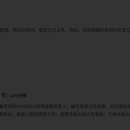
及原理。网站的架构；确定压力业务、指标。没有明确的说明时应该
。
8 节 | 124分钟
解常用的WEB和LR自带函数的意义；编写简单日志函数。如何添加
参数化；数据分配和更新方式；需要关联的地方有哪些；几种关联的