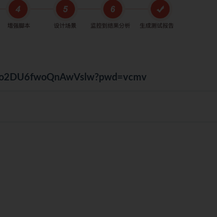
Pe8o2DU6fwoQnAwVslw?pwd=vcmv