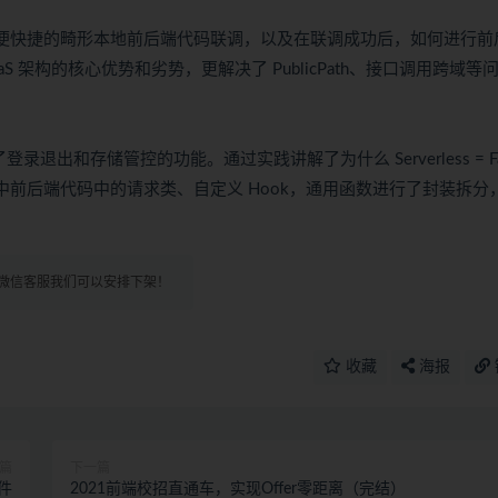
roxy 能力方便快捷的畸形本地前后端代码联调，以及在联调成功后，如何进行
aaS 架构的核心优势和劣势，更解决了 PublicPath、接口调用跨域等
登录退出和存储管控的功能。通过实践讲解了为什么 Serverless = Fa
工程中前后端代码中的请求类、自定义 Hook，通用函数进行了封装拆分
微信客服我们可以安排下架！
收藏
海报
篇
下一篇
组件
2021前端校招直通车，实现Offer零距离（完结）