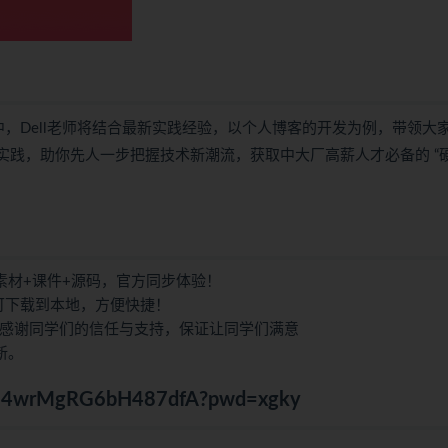
中，Dell老师将结合最新实践经验，以个人博客的开发为例，带领大
” 全流程实践，助你先人一步把握技术新潮流，获取中大厂高薪人才必备的 “
素材+课件+源码，官方同步体验！
也可下载到本地，方便快捷！
，感谢同学们的信任与支持，保证让同学们满意
新。
OVU4wrMgRG6bH487dfA?pwd=xgky