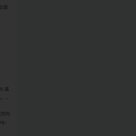
行全面
% 基
式。…
议的内
ng，