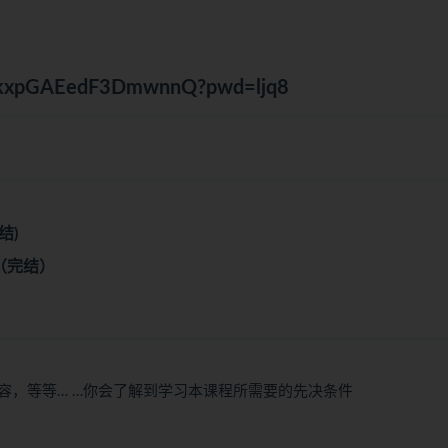
okOkxpGAEedF3DmwnnQ?pwd=ljq8
结)
章（完结）
容，等等… …你会了解到学习本课程所需要的先决条件