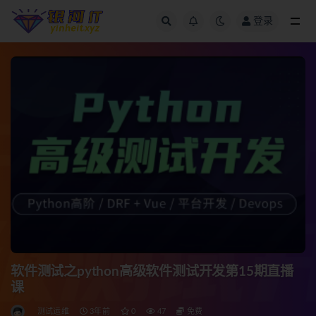
登录
全部
软件测试之python高级软件测试开发第15期直播
课
测试运维
3年前
0
47
免费