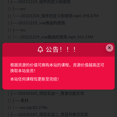
| ├──20221224_组件的定义和使用
| | ├──src
| | └──20221224_组件的定义和使用.mp4 298.87M
| ├──20221229_vue路由的使用
| | ├──src
| | └──20221229_vue路由的使用.mp4 263.13M
| ├──2022127_vue基础语法
×
公告！！！
| | ├──day06_vue的基本语法
| | ├──20221217_vue的基础语法.mp4 303.33M
根据资源的价值可换购本站的课程，资源价值越高还可
| | └──验证码识别5.mp4 334.76M
换取本站会员！
| └──20230103_前后端数据交互
本站任何课程包更新至完结！
| | └──20230103_前后端数据交互.mp4 299.50M
├──03前端项目实战
| ├──20230105_项目实战一_登录功能实现
| | ├──素材
| | └──src.zip 82.37kb
| ├──20230107_项目实战二_项目列表页实现