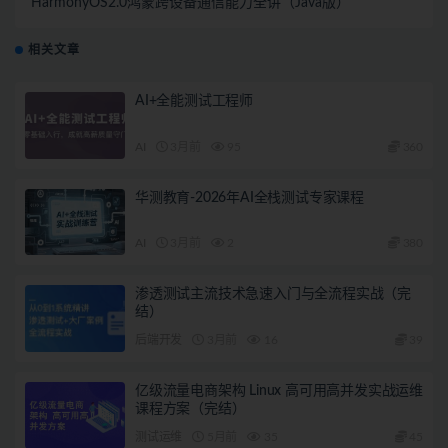
HarmonyOS2.0鸿蒙跨设备通信能力全讲（Java版）
相关文章
AI+全能测试工程师
AI
3月前
95
360
华测教育-2026年AI全栈测试专家课程
AI
3月前
2
380
渗透测试主流技术急速入门与全流程实战（完
结）
后端开发
3月前
16
39
亿级流量电商架构 Linux 高可用高并发实战运维
课程方案（完结）
测试运维
5月前
35
45