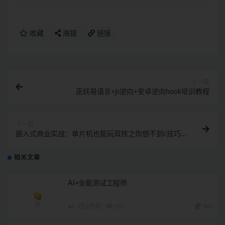
收藏
海报
链接
上一篇
巫妖易语言+js逆向+安卓逆向hook培训教程
下一篇
嵌入式商业实战：单片机也能玩双核之你想不到c技巧
系列
相关文章
AI+全能测试工程师
AI
3月前
101
360