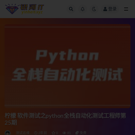
登录
全部
柠檬 软件测试之python全栈自动化测试工程师第
25期
测试运维
2年前
0
81
免费