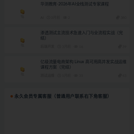
华测教育-2026年AI全栈测试专家课程
AI
3月前
2
380
渗透测试主流技术急速入门与全流程实战（完
结）
后端开发
3月前
16
39
亿级流量电商架构 Linux 高可用高并发实战运维
课程方案（完结）
测试运维
5月前
35
45
永久会员专属客服（普通用户联系右下角客服）