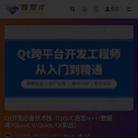
登录
全部
Qt开发必备技术栈（Qt5/C语言/c++/数据
库/OpenCV/Quick/Qt实战）
后端开发
2年前
0
130
免费