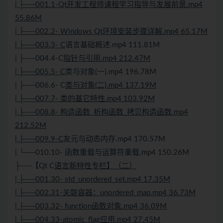
| ├──001.1-Qt开发工程师课程学习指导与发展前景.mp4
55.86M
| ├──002.2- Windows Qt环境安装步骤详解.mp4 65.17M
| ├──003.3- C
语言基础概述.mp4 111.81M
| ├──004.4-C
指针与引用.mp4 212.47M
| ├──005.5- C
类与对象(一).mp4 196.78M
| ├──006.6- C
类与对象(二).mp4 137.19M
| ├──007.7- 类的基它特性.mp4 103.92M
| ├──008.8- 构造函数_析构函数_拷贝构造函数.mp4
212.52M
| ├──009.9-C
友元与动态内存.mp4 170.57M
| └──010.10- 函数重载与运算符重载.mp4 150.26M
├──【Qt C
语言新特性专栏】（二）
| ├──001.30- std_unordered_set.mp4 17.35M
| ├──002.31-关联容器：unordered_map.mp4 36.73M
| ├──003.32- function函数对象.mp4 36.09M
| ├──004.33-atomic_flag应用.mp4 27.45M