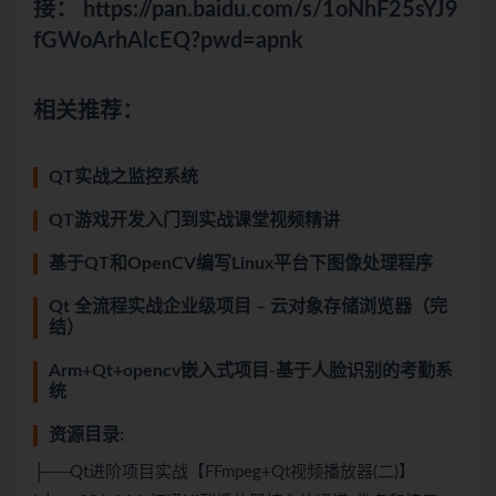
接：
https://pan.baidu.com/s/1oNhF25sYJ9
fGWoArhAlcEQ?pwd=apnk
相关推荐：
QT实战之监控系统
QT游戏开发入门到实战课堂视频精讲
基于QT和OpenCV编写Linux平台下图像处理程序
Qt 全流程实战企业级项目 – 云对象存储浏览器（完
结）
Arm+Qt+opencv嵌入式项目-基于人脸识别的考勤系
统
资源目录:
├──Qt进阶项目实战【FFmpeg+Qt视频播放器(二)】