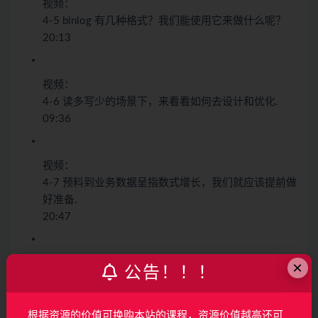
视频：
4-5 binlog 有几种格式？我们能使用它来做什么呢？
20:13
视频：
4-6 读多写少的场景下，来看看如何去设计和优化.
09:36
视频：
4-7 预料到业务数据呈指数式增长，我们就应该提前做
好准备.
20:47
×
图文：
公告！！！
4-8 优化索引可以大大提升系统性能
根据资源的价值可换购本站的课程，资源价值越高还可