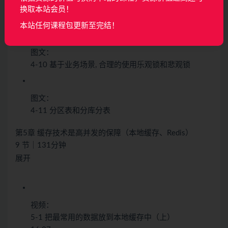
图文：
换取本站会员！
4-9 使用 Maxwell 监听 MySQL binlog
本站任何课程包更新至完结！
图文：
4-10 基于业务场景, 合理的使用乐观锁和悲观锁
图文：
4-11 分区表和分库分表
第5章 缓存技术是高并发的保障（本地缓存、Redis）
9 节｜131分钟
展开
视频：
5-1 把最常用的数据放到本地缓存中（上）