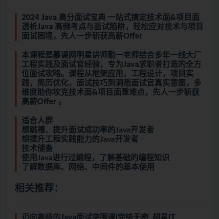
2024 Java 高分面试宝典 一站式搞定技术面&项目面
透析Java 高频考点与面试陷阱，轻松应对技术与项目
面试困境，先人一步斩获高薪Offer
本课程是慕课网明星讲师勤一老师结合多年一线大厂
工程实践及面试官经验，专为Java求职者打造的全方
位面试攻略。课程从框架应用，工程设计，项目实
践，简历优化，面试技巧到洞悉面试官真实意图，多
维度助你攻克技术面&项目面重难点，先人一步斩获
高薪Offer 。
适合人群
想跳槽、提升面试成功率的Java开发者
想提升工程实践能力的Java开发者
技术储备
使用Java进行过编程，了解基础的编程知识
了解数据库、网络、中间件的基本使用
相关推荐：
迈向高级的Java面试突围课|完结无密_超星IT