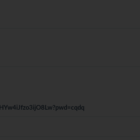
s0HYw4iJfzo3ijO8Lw?pwd=cqdq