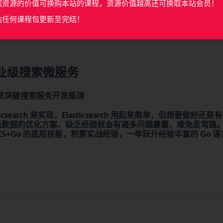
据资源的价值可换购本站的课程，资源价值越高还可换取本站会员！
站任何课程包更新至完结！
企业级搜索
微服务
人员突破搜索服务开发瓶颈
arch 来实现，Elasticsearch 用起来简单，但想要做好还是
海量数据的优化方案，缺乏经验就会有诸多问题暴露，难免走弯路
+Go 的底层技能，积累实战经验，一举跃升经验丰富的 Go 语