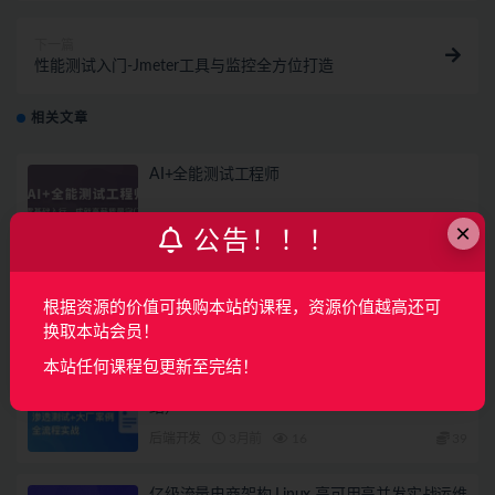
下一篇
性能测试入门-Jmeter工具与监控全方位打造
相关文章
AI+全能测试工程师
×
AI
3月前
94
360
公告！！！
华测教育-2026年AI全栈测试专家课程
根据资源的价值可换购本站的课程，资源价值越高还可
换取本站会员！
AI
3月前
1
380
本站任何课程包更新至完结！
渗透测试主流技术急速入门与全流程实战（完
结）
后端开发
3月前
16
39