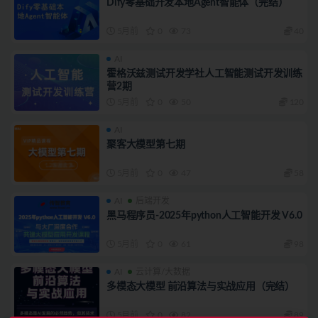
Dify零基础开发本地Agent智能体（完结）
5月前
0
73
40
AI
霍格沃兹测试开发学社人工智能测试开发训练
营2期
5月前
0
50
120
AI
聚客大模型第七期
5月前
0
47
58
AI
后端开发
黑马程序员-2025年python人工智能开发 V6.0
5月前
0
61
98
AI
云计算/大数据
多模态大模型 前沿算法与实战应用（完结）
5月前
0
82
89