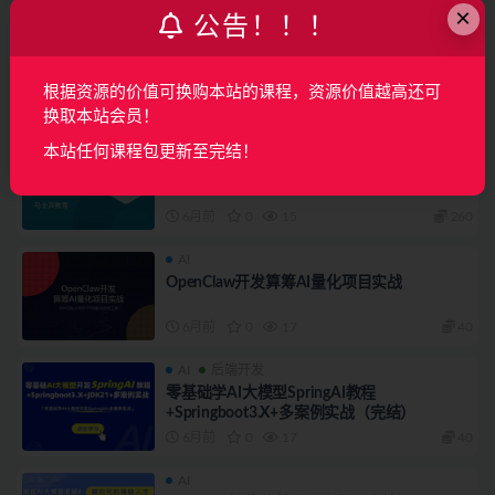
×
公告！！！
AI
Hollis【实战课程】大模型应用开发实战
根据资源的价值可换购本站的课程，资源价值越高还可
6月前
0
22
128
换取本站会员！
AI
本站任何课程包更新至完结！
2026年AI大模型工程师
6月前
0
15
260
AI
OpenClaw开发算筹AI量化项目实战
6月前
0
17
40
AI
后端开发
零基础学AI大模型SpringAI教程
+Springboot3.X+多案例实战（完结）
6月前
0
17
40
AI