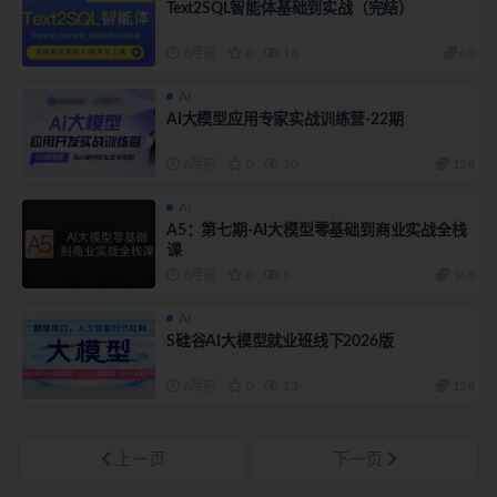
Text2SQL智能体基础到实战（完结）
6月前
0
16
60
AI
AI大模型应用专家实战训练营-22期
6月前
0
10
128
AI
A5：第七期-AI大模型零基础到商业实战全栈
课
6月前
0
6
168
AI
S硅谷AI大模型就业班线下2026版
6月前
0
13
128
上一页
下一页