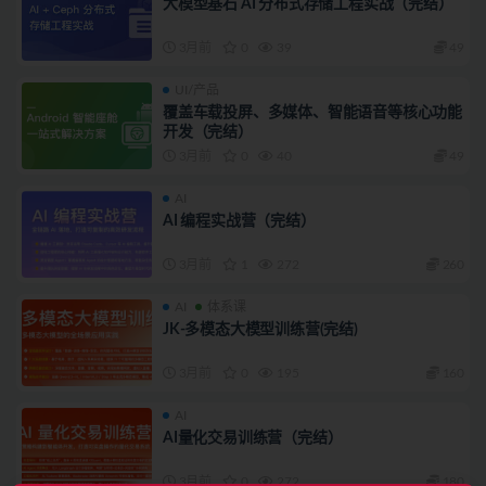
大模型基石 AI 分布式存储工程实战（完结）
3月前
0
39
49
UI/产品
覆盖车载投屏、多媒体、智能语音等核心功能
开发（完结）
3月前
0
40
49
AI
AI 编程实战营（完结）
3月前
1
272
260
AI
体系课
JK-多模态大模型训练营(完结)
3月前
0
195
160
AI
AI量化交易训练营（完结）
3月前
0
272
180