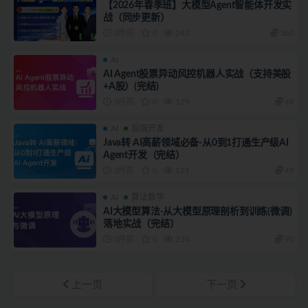
【2026年春季班】大模型Agent智能体开发实
战（同步更新）
3月前
0
242
360
AI
AI Agent股票异动风控机器人实战（支持美股
+A股）(完结)
3月前
0
129
49
AI
后端开发
Java转 AI高薪领域必备-从0到1打通生产级AI
Agent开发（完结）
3月前
0
121
49
AI
算法数学
AI大模型算法-从大模型原理剖析到训练(微调)
落地实战（完结）
3月前
0
234
90
上一页
下一页