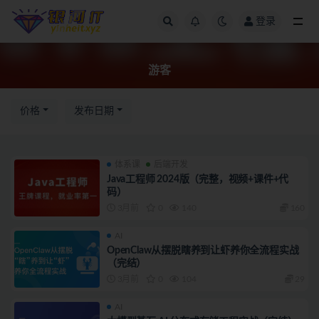
登录
全部
游客
价格
发布日期
体系课
后端开发
Java工程师 2024版（完整，视频+课件+代
码）
3月前
0
140
160
AI
OpenClaw从摆脱瞎养到让虾养你全流程实战
（完结）
3月前
0
104
29
AI