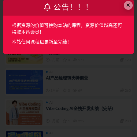
×
公告！！！
AI
多模态Agent开发实战营（完结）
根据资源的价值可换购本站的课程，资源价值越高还可
3月前
0
192
140
换取本站会员！
AI
本站任何课程包更新至完结！
【2026年全新】 Agentic AI智能体开发行动营
（完结）
3月前
0
177
120
AI
AI产品经理转岗特训营
3月前
0
69
260
AI
Vibe Coding AI全栈开发实战（完结）
3月前
1
252
280
AI