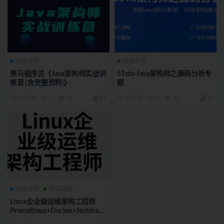
后端开发
后端开发
黑马程序员《Java架构师实战训
51cto-Java架构师之源码分析专
练营 (含完整资料)》
题
10月前
0
41
89
10月前
0
36
49
后端开发
测试运维
Linux企业级运维架构工程师
Prometheus+Docker+Jenkins+Z
B+NG+keepalived+lvs+Kafka