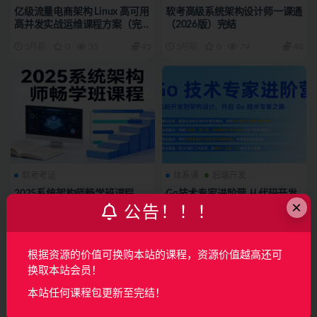
亿级流量电商架构 Linux 高可用
软考高级系统架构设计师一课通
高并发实战运维课程方案（完
（2026版）完结
结）
5月前
0
35
45
5月前
0
79
40
软考考证
体系课
后端开发
2025系统架构师畅学班课程
Go技术专家进阶营 从代码开发
×
到架构设计，开启Go技术专家
公告！！！
之路（完结）
7月前
0
14
39
8月前
0
230
180
根据资源的价值可换购本站的课程，资源价值越高还可
换取本站会员！
本站任何课程包更新至完结！