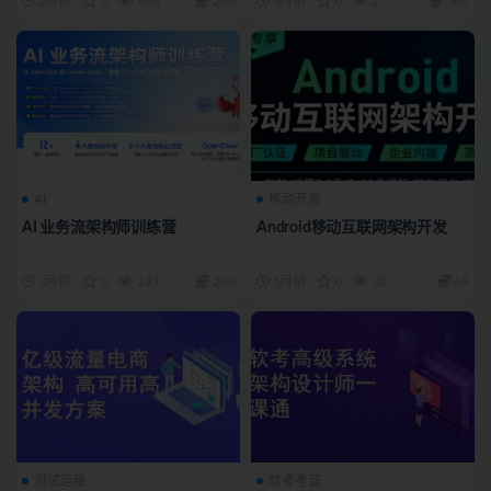
2月前
0
403
260
3月前
0
2
360
AI
移动开发
AI 业务流架构师训练营
Android移动互联网架构开发
3月前
0
131
260
5月前
0
32
68
测试运维
软考考证