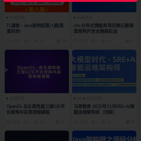
后端开发
后端开发
TL课堂 – Java架构班第八期(高
cto-分布式微服务项目数云圈课
清同步)
堂架构开发全链路实战
9月前
0
94
420
9月前
0
14
59
前端开发
AI
测试运维
OpenGL-自主高性能三维GIS平
马哥教育-2025年11月SRE+AI智
台架构与实现视频课程
能运维架构班（完结）
9月前
0
30
39.9
9月前
0
35
79