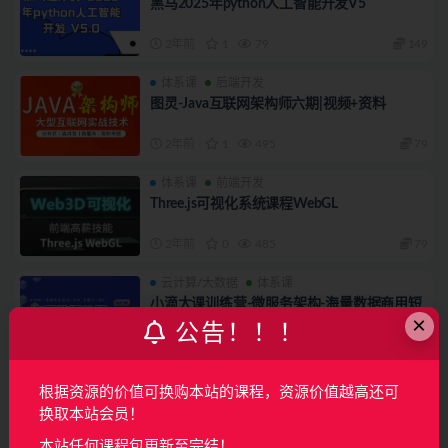
黑马2025年python人工智能开发V5
2年前
1
79
149
体系课
后端开发
图灵-Java互联网架构师六期|视频+资料
2年前
1
495
79
体系课
前端开发
Three.js可视化系统课程WebGL
2年前
0
485
79
云计算/大数据
体系课
小滴大课训练营-微服务架构-海量数据商用短
×
链平台项目大课【2023最新升级版】
公告！！！
2年前
0
224
128
体系课
后端开发
根据资源的价值可换购本站的课程，资源价值越高还可
Java架构师-技术专家-成长直通车【完结】
换取本站会员！
2年前
0
184
55
本站任何课程包更新至完结！