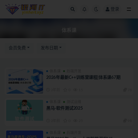
登录
体系课
体系课
会员免费
发布日期
体系课
后端开发
2026年最新C++训练营课程|体系课67期
2年前
0
15
78
体系课
测试运维
黑马-软件测试2025
2年前
0
25
98
体系课
后端开发