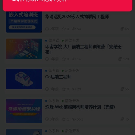
体系课
后端开发
华清远见2024嵌入式物联网工程师
2年前
0
54
45
体系课
前端开发
印客学院-大厂前端工程师训练营「完结无
密」
3年前
0
16
128
体系课
后端开发
Go后端工程师
3年前
0
23
55
体系课
前端开发
珠峰-Web前端架构师培养计划（完结）
3年前
1
551
45
体系课
后端开发