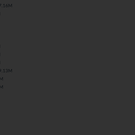
.16M
M
M
M
M
.13M
9M
0M