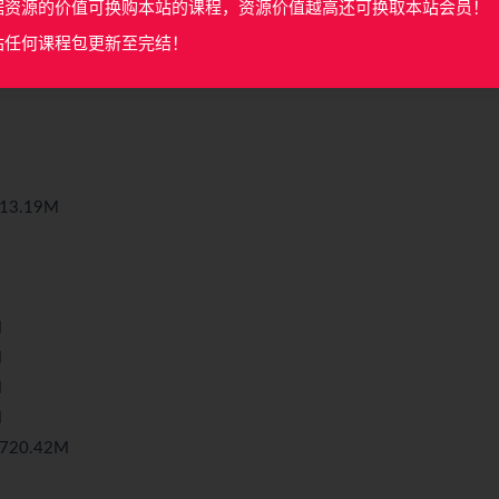
据资源的价值可换购本站的课程，资源价值越高还可换取本站会员！
站任何课程包更新至完结！
3.19M
M
M
M
M
20.42M