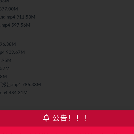
.83M
77.00M
.mp4 911.58M
p4 597.56M
6.38M
909.67M
.95M
.57M
8M
告.mp4 786.38M
4 484.31M
公告！！！