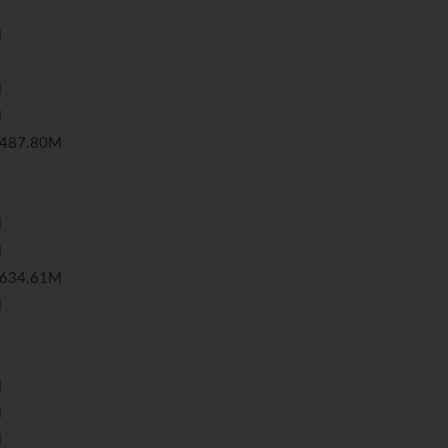
M
M
M
87.80M
M
M
34.61M
M
M
M
M