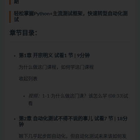
期
轻松掌握Python+主流测试框架，快速转型自动化测
试
章节目录：
第1章 开宗明义
试看
1 节 | 9分钟
为什么做这门课程，如何学这门课程
收起列表
视频：
1-1 为什么做这门课？该怎么学 (08:33)
试
看
第2章
自动化测试
不得不说的事儿
试看
7 节 | 18分
钟
眼下几乎起步即自动化，但自动化测试未来该如何发