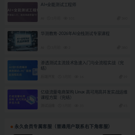
AI+全能测试工程师
AI
3月前
101
360
华测教育-2026年AI全栈测试专家课程
AI
3月前
2
380
渗透测试主流技术急速入门与全流程实战（完
结）
后端开发
3月前
16
39
亿级流量电商架构 Linux 高可用高并发实战运维
课程方案（完结）
测试运维
5月前
35
45
永久会员专属客服（普通用户联系右下角客服）