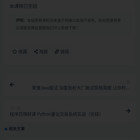
本课程已完结
声明：
本站所有资料均来源于网络以及用户发布，如对资源有争
议请联系微信客服我们可以安排下架！
收藏
海报
链接
上一篇
笑傲Java面试 深度剖析大厂面试高频真题 让你秒变
offer收割机(完结）
下一篇
程序员理财课 Python量化交易系统实战（完结）
相关文章