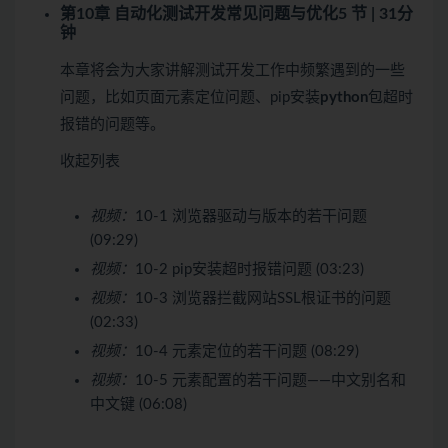
第10章 自动化测试开发常见问题与优化
5 节 | 31分
钟
本章将会为大家讲解测试开发工作中频繁遇到的一些
问题，比如页面元素定位问题、pip安装
python
包超时
报错的问题等。
收起列表
视频：
10-1 浏览器驱动与版本的若干问题
(09:29)
视频：
10-2 pip安装超时报错问题 (03:23)
视频：
10-3 浏览器拦截网站SSL根证书的问题
(02:33)
视频：
10-4 元素定位的若干问题 (08:29)
视频：
10-5 元素配置的若干问题——中文别名和
中文键 (06:08)