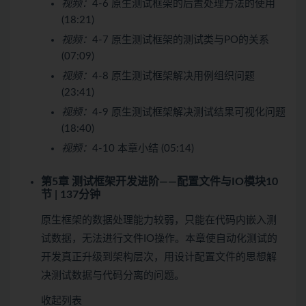
视频：
4-6 原生测试框架的后置处理方法的使用
(18:21)
视频：
4-7 原生测试框架的测试类与PO的关系
(07:09)
视频：
4-8 原生测试框架解决用例组织问题
(23:41)
视频：
4-9 原生测试框架解决测试结果可视化问题
(18:40)
视频：
4-10 本章小结 (05:14)
第5章 测试框架开发进阶——配置文件与IO模块
10
节 | 137分钟
原生框架的数据处理能力较弱，只能在代码内嵌入测
试数据，无法进行文件IO操作。本章使自动化测试的
开发真正升级到架构层次，用设计配置文件的思想解
决测试数据与代码分离的问题。
收起列表