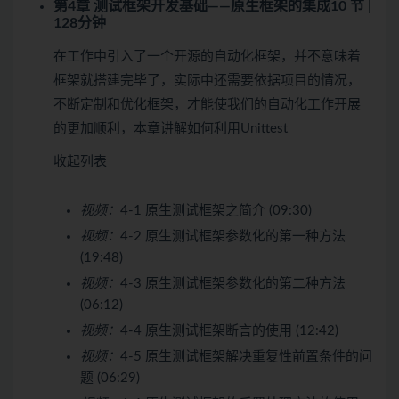
第4章 测试框架开发基础——原生框架的集成
10 节 |
128分钟
在工作中引入了一个开源的自动化框架，并不意味着
框架就搭建完毕了，实际中还需要依据项目的情况，
不断定制和优化框架，才能使我们的自动化工作开展
的更加顺利，本章讲解如何利用Unittest
收起列表
视频：
4-1 原生测试框架之简介 (09:30)
视频：
4-2 原生测试框架参数化的第一种方法
(19:48)
视频：
4-3 原生测试框架参数化的第二种方法
(06:12)
视频：
4-4 原生测试框架断言的使用 (12:42)
视频：
4-5 原生测试框架解决重复性前置条件的问
题 (06:29)