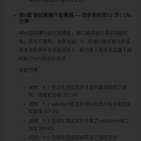
现oracle数据库操作 (22:27)
第9章 测试框架开发高级——异步的实现
12 节 | 176
分钟
Web测试串行执行效率低，接口测试也只满足功能校
验。这可不够用。本章追加：1、将接口测试模块改造
为支持异步并发性能测试 2、模仿多人和多浏览器下同
时执行web自动化测试
收起列表
视频：
9-1 自动化测试异步开发的基础知识之进
程、线程和协程 (11:39)
视频：
9-2 selenium底层原理以及异步和分布式实
现原理 (07:15)
视频：
9-3 自动化测试异步开发之webdriver接口
协议 (09:41)
视频：
9-4 自动化测试异步开发之编写异步