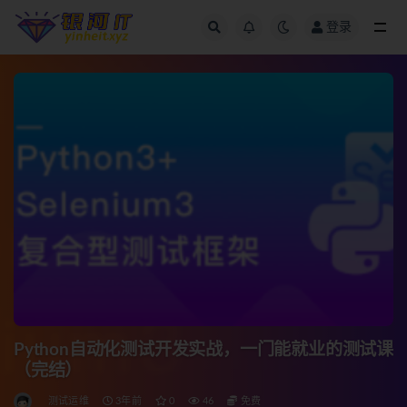
登录
全部
Python自动化测试开发实战，一门能就业的测试课
（完结）
测试运维
3年前
0
46
免费