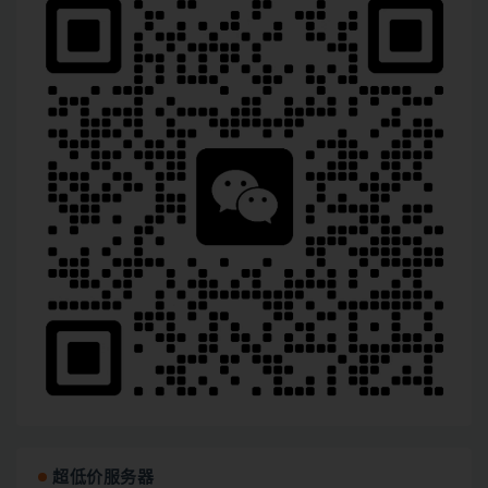
超低价服务器