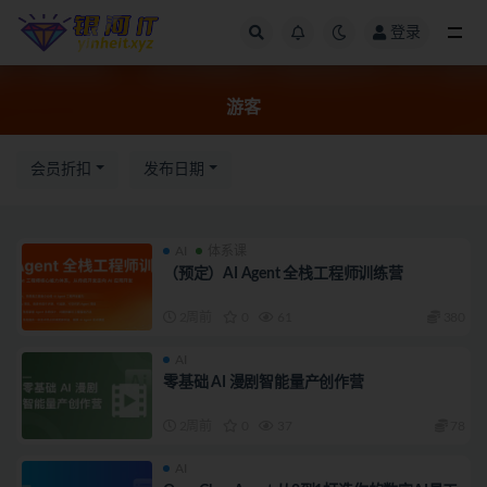
登录
全部
游客
会员折扣
发布日期
AI
体系课
（预定）AI Agent 全栈工程师训练营
2周前
0
61
380
AI
零基础 AI 漫剧智能量产创作营
2周前
0
37
78
AI