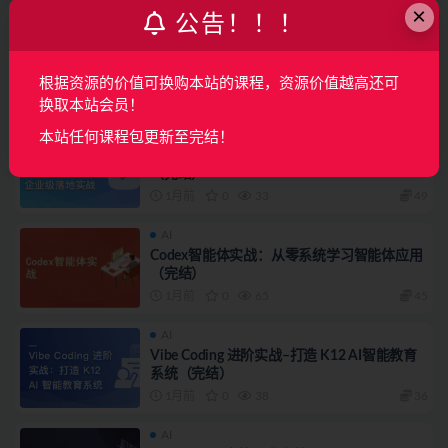
×
公告！！！
AI
体系课
Agentic AI 产品训练营
根据资源的价值可换购本站的课程，资源价值越高还可
3周前
0
23
260
换取本站会员！
AI
本站任何课程包更新至完结！
AI大模型微调，从原理剖析到企业级落地实战
（完结）
1月前
0
33
49
AI
Codex智能体实战：从零系统学习智能体应用
（完结）
1月前
0
65
45
AI
Vibe Coding 进阶实战–打造 K12 AI智能教育
系统（完结）
1月前
0
38
36
AI