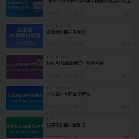
OpenClaw Agent 从0到1打造你的数字AI员工
2周前
0
23
29
AI
体系课
企业级AI编程实战营
3周前
0
86
360
AI
体系课
Java AI 高级全能工程师体系课
3周前
0
84
360
AI
体系课
一人公司 AI产品创造营
3周前
0
42
360
AI
程序员AI编程绿皮书
3周前
0
18
98