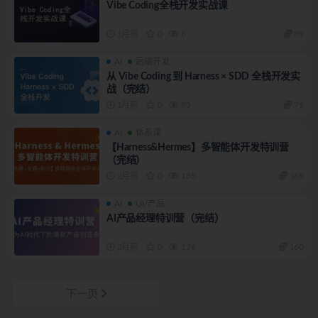
Vibe Coding全栈开发实战课
1月前
0
8
89
AI
后端开发
从 Vibe Coding 到 Harness × SDD 全栈开发实
战（完结）
1月前
0
95
79
AI
体系课
【Harness&Hermes】多智能体开发特训营
（完结）
2月前
0
185
168
AI
UI/产品
AI产品经理特训营（完结）
2月前
0
126
160
下一页