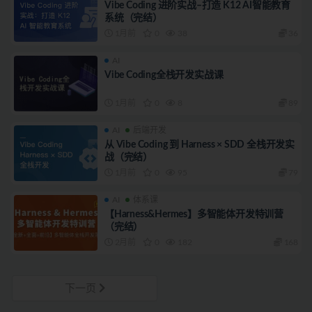
Vibe Coding 进阶实战–打造 K12 AI智能教育
系统（完结）
1月前
0
38
36
AI
Vibe Coding全栈开发实战课
1月前
0
8
89
AI
后端开发
从 Vibe Coding 到 Harness × SDD 全栈开发实
战（完结）
1月前
0
95
79
AI
体系课
【Harness&Hermes】多智能体开发特训营
（完结）
2月前
0
182
168
下一页