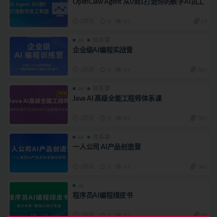
OpenClaw Agent 从0到1打造你的数字AI员工
2周前
0
23
29
AI
体系课
企业级AI编程实战营
3周前
0
84
360
AI
体系课
Java AI 高级全能工程师体系课
3周前
0
84
360
AI
体系课
一人公司 AI产品创造营
3周前
0
41
360
AI
程序员AI编程绿皮书
3周前
0
15
98