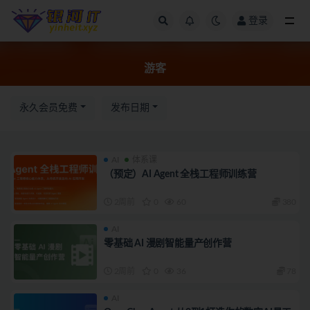
登录
全部
游客
永久会员免费
发布日期
AI
体系课
（预定）AI Agent 全栈工程师训练营
2周前
0
60
380
AI
零基础 AI 漫剧智能量产创作营
2周前
0
36
78
AI