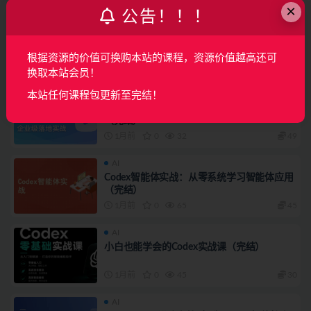
×
公告！！！
AI
体系课
Agentic AI 产品训练营
根据资源的价值可换购本站的课程，资源价值越高还可
3周前
0
22
260
换取本站会员！
AI
本站任何课程包更新至完结！
AI大模型微调，从原理剖析到企业级落地实战
（完结）
1月前
0
32
49
AI
Codex智能体实战：从零系统学习智能体应用
（完结）
1月前
0
65
45
AI
小白也能学会的Codex实战课（完结）
1月前
0
45
30
AI